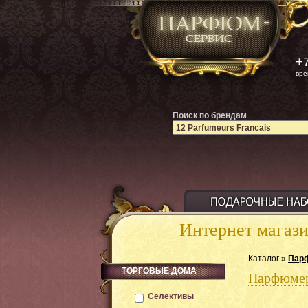
+7
вре
Поиск по брендам
Интернет магаз
Каталог »
Пар
ТОРГОВЫЕ ДОМА
Парфюмер
Селективы