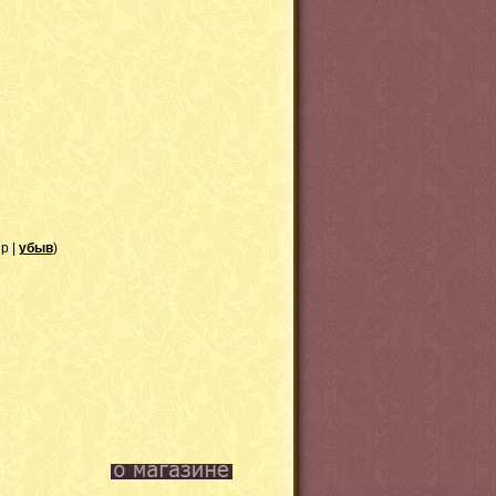
зр |
убыв
)