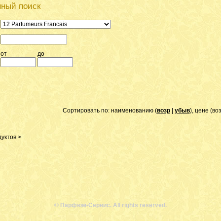
ный поиск
от
до
Сортировать по: наименованию (
возр
|
убыв
), цене (во
уктов >
© Парфюм-Сервис. All rights reserved.