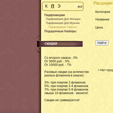
Расширен
К
П
Э
все
Категория
Парфюмерия
Парфюмерия Для Женщин
Название
Парфюмерия Для Мужчин
Парфюмерия Унисекс
Цена
Подарочные Наборы
СКИДКИ
Со второго заказа - 3%
От 5000 руб. - 5%
От 10000 руб. - 7%
< Нет прод
Разовые скидки (за количество
разных флаконов в заказе):
3%- при покупке 2 флаконов.
5%- при покупке 3-4 флаконов.
7%- при покупке 5-9 флаконов.
свыше 10 флаконов - звоните!
Скидки не суммируются!