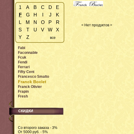
1
A
B
C
D
E
F
G
H
I
J
K
L
M
N
O
P
R
< Нет продуктов >
S
T
U
V
W
X
Y
Z
все
Fabi
Faconnable
Fcuk
Fendi
Ferrari
Fifty Cent
Francesco Smalto
Franck Boclet
Franck Olivier
Frapin
Fresh
СКИДКИ
Со второго заказа - 3%
От 5000 руб. - 5%