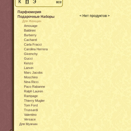
К
П
Э
все
Парфюмерия
< Нет продуктов >
Подарочные Наборы
Для Женщин
Amouage
Baldinini
Burberry
Cacharel
Carla Fracci
Carolina Herrera
Givenchy
Gucci
Kenzo
Lanvin
Marc Jacobs
Moschino
Nina Ricci
Paco Rabanne
Ralph Lauren
Rampage
Thierry Mugler
Tom Ford
Trussardi
Valentino
Versace
Для Мужчин