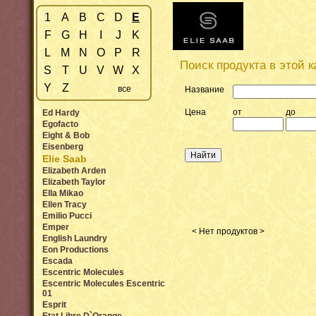
1
A
B
C
D
E
F
G
H
I
J
K
L
M
N
O
P
R
Поиск продукта в этой к
S
T
U
V
W
X
Y
Z
все
Название
Цена
от
до
Ed Hardy
Egofacto
Eight & Bob
Eisenberg
Elie Saab
Elizabeth Arden
Elizabeth Taylor
Ella Mikao
Ellen Tracy
Emilio Pucci
Emper
< Нет продуктов >
English Laundry
Eon Productions
Escada
Escentric Molecules
Escentric Molecules Escentric
01
Esprit