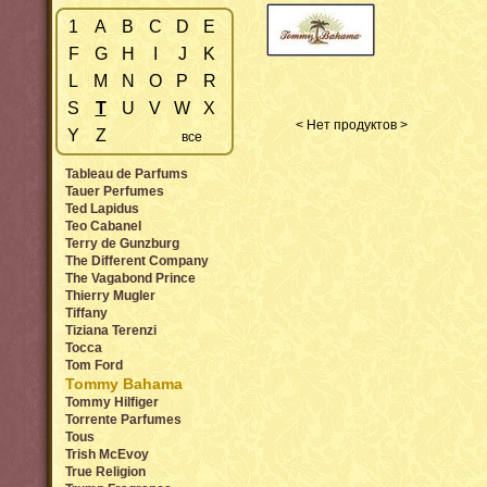
1
A
B
C
D
E
F
G
H
I
J
K
L
M
N
O
P
R
S
T
U
V
W
X
< Нет продуктов >
Y
Z
все
Tableau de Parfums
Tauer Perfumes
Ted Lapidus
Teo Cabanel
Terry de Gunzburg
The Different Company
The Vagabond Prince
Thierry Mugler
Tiffany
Tiziana Terenzi
Tocca
Tom Ford
Tommy Bahama
Tommy Hilfiger
Torrente Parfumes
Tous
Trish McEvoy
True Religion