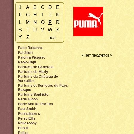
1
A
B
C
D
E
F
G
H
I
J
K
L
M
N
O
P
R
S
T
U
V
W
X
Y
Z
все
Paco Rabanne
Pal Zileri
< Нет продуктов >
Paloma Picasso
Paolo Gigli
Parfumerie Generale
Parfums de Marly
Parfums du Château de
Versailles
Parfums et Senteurs du Pays
Basque
Parfums Sophiste
Paris Hilton
Parle Moi De Parfum
Paul Smith
Penhaligon`s
Perry Ellis
Philosophy
Pitbull
Police