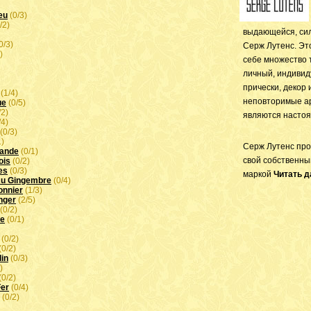
eu
(0/3)
/2)
выдающейся, сил
0/3)
Серж Лутенс. Эт
)
себе множество 
личный, индивид
прически, декор
(1/4)
неповторимые а
ue
(0/5)
/2)
являются настоя
/4)
(0/3)
1)
Серж Лутенс про
vande
(0/1)
свой собственны
ois
(0/2)
les
(0/3)
маркой
Читать д
Au Gingembre
(0/4)
onnier
(1/3)
nger
(2/5)
(0/2)
ue
(0/1)
(0/2)
(0/2)
lin
(0/3)
)
(0/2)
Fer
(0/4)
(0/2)