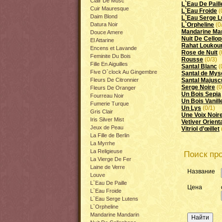
Clair De Musc
L`Eau De Paill
Cuir Mauresque
L`Eau Froide
(
Daim Blond
L`Eau Serge L
Datura Noir
L`Orpheline
(0
Mandarine Ma
Douce Amere
Nuit De Cello
El Attarine
Rahat Louko
Encens et Lavande
Rose de Nuit
(
Feminite Du Bois
Rousse
(0/3)
Fille En Aiguilles
Santal Blanc
(
Five O`clock Au Gingembre
Santal de Mys
Fleurs De Citronnier
Santal Majusc
Serge Noire
(0
Fleurs De Oranger
Un Bois Sepia
Fourreau Noir
Un Bois Vanill
Fumerie Turque
Un Lys
(0/1)
Gris Clair
Une Voix Noir
Iris Silver Mist
Vetiver Orient
Jeux de Peau
Vitriol d’œillet
La Fille de Berlin
La Myrrhe
La Religieuse
Поиск про
La Vierge De Fer
Laine de Verre
Название
Louve
L`Eau De Paille
Цена
L`Eau Froide
L`Eau Serge Lutens
L`Orpheline
Mandarine Mandarin