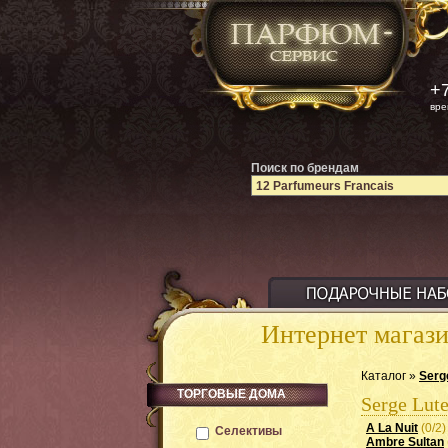
+7
вре
Поиск по брендам
Интернет магаз
Каталог »
Serg
ТОРГОВЫЕ ДОМА
Serge Lut
A La Nuit
(0/2)
Селективы
Ambre Sultan