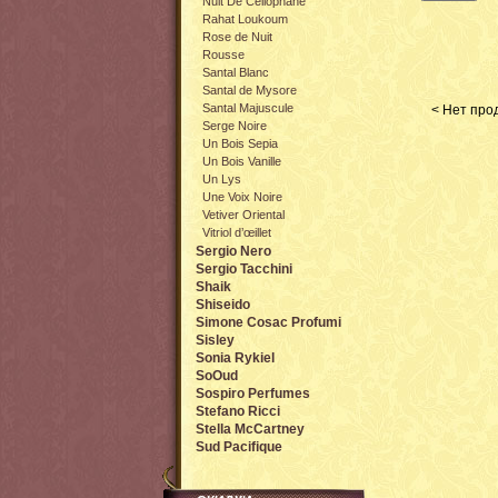
Nuit De Cellophane
Rahat Loukoum
Rose de Nuit
Rousse
Santal Blanc
Santal de Mysore
Santal Majuscule
< Нет прод
Serge Noire
Un Bois Sepia
Un Bois Vanille
Un Lys
Une Voix Noire
Vetiver Oriental
Vitriol d’œillet
Sergio Nero
Sergio Tacchini
Shaik
Shiseido
Simone Cosac Profumi
Sisley
Sonia Rykiel
SoOud
Sospiro Perfumes
Stefano Ricci
Stella McCartney
Sud Pacifique