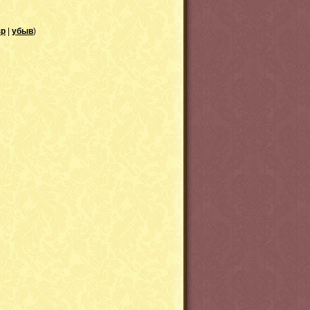
зр
|
убыв
)