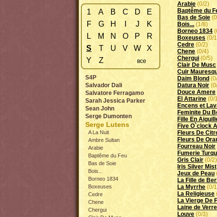
Arabie
(0/2)
Baptême du F
1
A
B
C
D
E
Bas de Soie
(0
F
G
H
I
J
K
Bois...
(1/8)
Borneo 1834
(
L
M
N
O
P
R
Boxeuses
(0/1
Cedre
(0/2)
S
T
U
V
W
X
Chene
(0/4)
Chergui
(0/5)
Y
Z
все
Clair De Musc
Cuir Mauresq
S4P
Daim Blond
(0
Salvador Dali
Datura Noir
(0
Douce Amere
Salvatore Ferragamo
El Attarine
(0/
Sarah Jessica Parker
Encens et La
Sean John
Feminite Du B
Serge Dumonten
Fille En Aiguil
Serge Lutens
Five O`clock 
A La Nuit
Fleurs De Citr
Fleurs De Ora
Ambre Sultan
Fourreau Noir
Arabie
Fumerie Turq
Baptême du Feu
Gris Clair
(0/2)
Bas de Soie
Iris Silver Mist
Bois...
Jeux de Peau
Borneo 1834
La Fille de Ber
Boxeuses
La Myrrhe
(0/1
La Religieuse
Cedre
La Vierge De 
Chene
Laine de Verre
Chergui
Louve
(0/3)