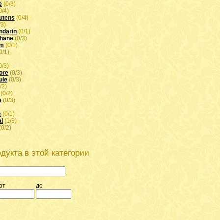
e
(0/3)
0/4)
utens
(0/4)
/3)
ndarin
(0/1)
phane
(0/3)
um
(0/1)
0/1)
0/3)
ore
(0/3)
ule
(0/3)
/2)
(0/2)
e
(0/3)
e
(0/1)
al
(1/3)
(0/2)
дукта в этой категории
от
до