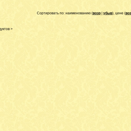
Сортировать по: наименованию (
возр
|
убыв
), цене (
во
уктов >