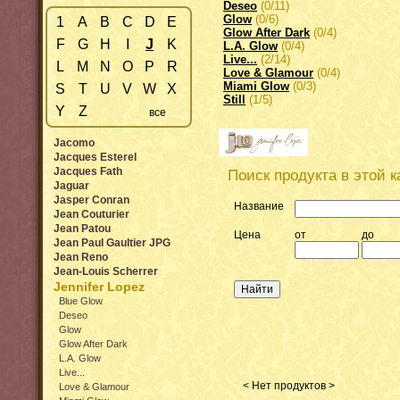
Deseo
(0/11)
Glow
(0/6)
1
A
B
C
D
E
Glow After Dark
(0/4)
F
G
H
I
J
K
L.A. Glow
(0/4)
Live...
(2/14)
L
M
N
O
P
R
Love & Glamour
(0/4)
Miami Glow
(0/3)
S
T
U
V
W
X
Still
(1/5)
Y
Z
все
Jacomo
Jacques Esterel
Jacques Fath
Поиск продукта в этой к
Jaguar
Jasper Conran
Название
Jean Couturier
Jean Patou
Цена
от
до
Jean Paul Gaultier JPG
Jean Reno
Jean-Louis Scherrer
Jennifer Lopez
Blue Glow
Deseo
Glow
Glow After Dark
L.A. Glow
Live...
< Нет продуктов >
Love & Glamour