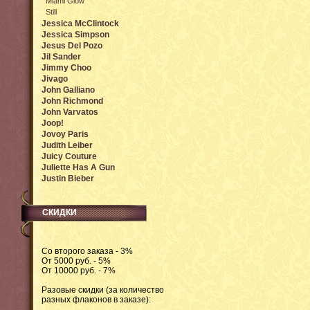
Miami Glow
Still
Jessica McClintock
Jessica Simpson
Jesus Del Pozo
Jil Sander
Jimmy Choo
Jivago
John Galliano
John Richmond
John Varvatos
Joop!
Jovoy Paris
Judith Leiber
Juicy Couture
Juliette Has A Gun
Justin Bieber
СКИДКИ
Со второго заказа - 3%
От 5000 руб. - 5%
От 10000 руб. - 7%
Разовые скидки (за количество
разных флаконов в заказе):