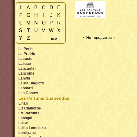
1
A
B
C
D
E
F
G
H
I
J
K
L
M
N
O
P
R
S
T
U
V
W
X
Y
Z
< Нет продуктов >
все
La Perla
La Prairie
Lacoste
Lalique
Lancaster
Lancome
Lanvin
Laura Biagiotti
Leonard
Les Contes
Les Parfums Suspendus
Linari
Liz Claiborne
LM Parfums
Lobogal
Loewe
Lolita Lempicka
Lorelyane