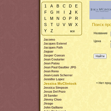
1
A
B
C
D
E
F
G
H
I
J
K
L
M
N
O
P
R
Поиск про
S
T
U
V
W
X
Y
Z
все
Название
Jacomo
Цена
Jacques Esterel
Jacques Fath
Jaguar
Jasper Conran
Jean Couturier
Jean Patou
Jean Paul Gaultier JPG
Jean Reno
Jean-Louis Scherrer
Jennifer Lopez
< Нет прод
Jessica McClintock
Jessica Simpson
Jesus Del Pozo
Jil Sander
Jimmy Choo
Jivago
John Galliano