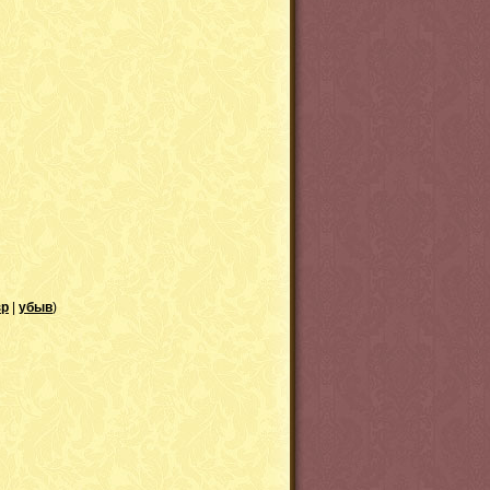
зр
|
убыв
)