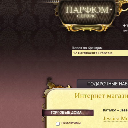
+7
вре
Поиск по брендам
Интернет магаз
Каталог »
Jess
ТОРГОВЫЕ ДОМА
Jessica M
Селективы