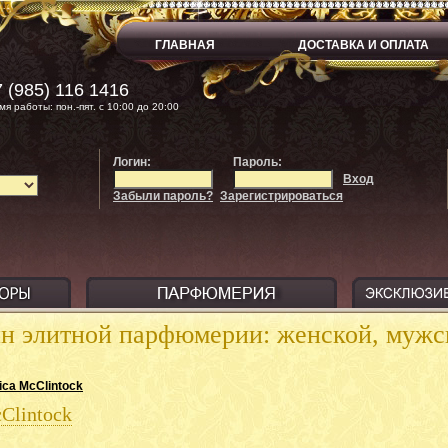
ГЛАВНАЯ
ДОСТАВКА И ОПЛАТА
 (985) 116 1416
мя работы: пон.-пят. с 10:00 до 20:00
Логин:
Пароль:
Вход
Забыли пароль?
Зарегистрироваться
ин элитной парфюмерии: женской, муж
ica McClintock
cClintock