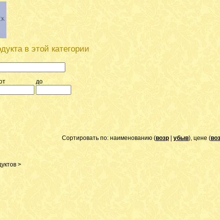
дукта в этой категории
от
до
Сортировать по: наименованию (
возр
|
убыв
), цене (
во
уктов >