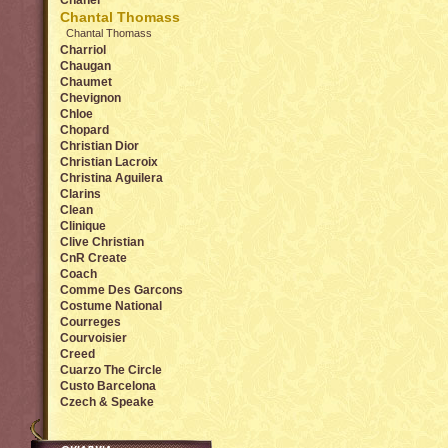
Chanel
Chantal Thomass
Chantal Thomass
Charriol
Chaugan
Chaumet
Chevignon
Chloe
Chopard
Christian Dior
Christian Lacroix
Christina Aguilera
Clarins
Clean
Clinique
Clive Christian
CnR Create
Coach
Comme Des Garcons
Costume National
Courreges
Courvoisier
Creed
Cuarzo The Circle
Custo Barcelona
Czech & Speake