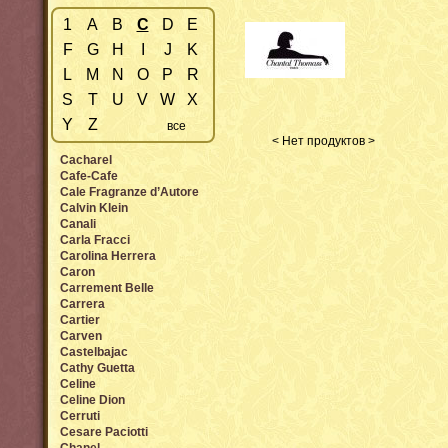
1
A
B
C
D
E
F
G
H
I
J
K
L
M
N
O
P
R
S
T
U
V
W
X
Y
Z
все
< Нет продуктов >
Cacharel
Cafe-Cafe
Cale Fragranze d’Autore
Calvin Klein
Canali
Carla Fracci
Carolina Herrera
Caron
Carrement Belle
Carrera
Cartier
Carven
Castelbajac
Cathy Guetta
Celine
Celine Dion
Cerruti
Cesare Paciotti