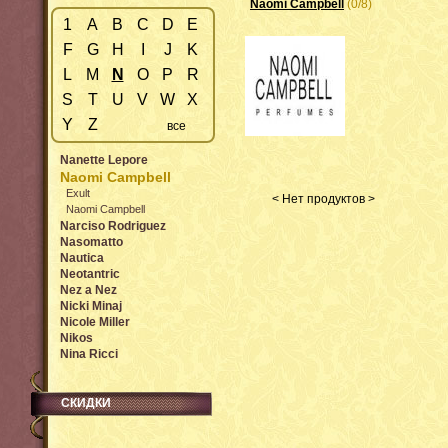
Naomi Campbell
(0/8)
1
A
B
C
D
E
F
G
H
I
J
K
L
M
N
O
P
R
S
T
U
V
W
X
Y
Z
все
Nanette Lepore
Naomi Campbell
Exult
< Нет продуктов >
Naomi Campbell
Narciso Rodriguez
Nasomatto
Nautica
Neotantric
Nez a Nez
Nicki Minaj
Nicole Miller
Nikos
Nina Ricci
СКИДКИ