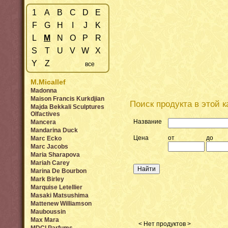
1
A
B
C
D
E
F
G
H
I
J
K
L
M
N
O
P
R
S
T
U
V
W
X
Y
Z
все
M.Micallef
Madonna
Maison Francis Kurkdjian
Поиск продукта в этой к
Majda Bekkali Sculptures
Olfactives
Название
Mancera
Mandarina Duck
Цена
от
до
Marc Ecko
Marc Jacobs
Maria Sharapova
Mariah Carey
Marina De Bourbon
Mark Birley
Marquise Letellier
Masaki Matsushima
Mattenew Williamson
Mauboussin
Max Mara
< Нет продуктов >