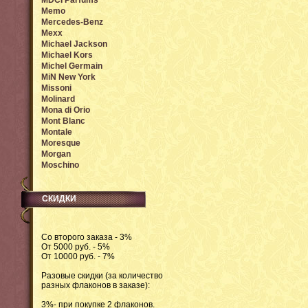
MDCI Parfums
Memo
Mercedes-Benz
Mexx
Michael Jackson
Michael Kors
Michel Germain
MiN New York
Missoni
Molinard
Mona di Orio
Mont Blanc
Montale
Moresque
Morgan
Moschino
СКИДКИ
Со второго заказа - 3%
От 5000 руб. - 5%
От 10000 руб. - 7%
Разовые скидки (за количество
разных флаконов в заказе):
3%- при покупке 2 флаконов.