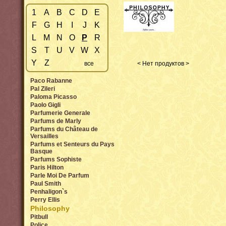
1
A
B
C
D
E
F
G
H
I
J
K
L
M
N
O
P
R
S
T
U
V
W
X
Y
Z
все
< Нет продуктов >
Paco Rabanne
Pal Zileri
Paloma Picasso
Paolo Gigli
Parfumerie Generale
Parfums de Marly
Parfums du Château de
Versailles
Parfums et Senteurs du Pays
Basque
Parfums Sophiste
Paris Hilton
Parle Moi De Parfum
Paul Smith
Penhaligon`s
Perry Ellis
Philosophy
Pitbull
Police