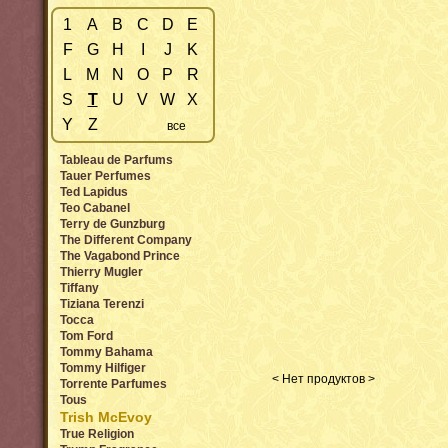
1
A
B
C
D
E
F
G
H
I
J
K
L
M
N
O
P
R
S
T
U
V
W
X
Y
Z
все
Tableau de Parfums
Tauer Perfumes
Ted Lapidus
Teo Cabanel
Terry de Gunzburg
The Different Company
The Vagabond Prince
Thierry Mugler
Tiffany
Tiziana Terenzi
Tocca
Tom Ford
Tommy Bahama
Tommy Hilfiger
< Нет продуктов >
Torrente Parfumes
Tous
Trish McEvoy
True Religion