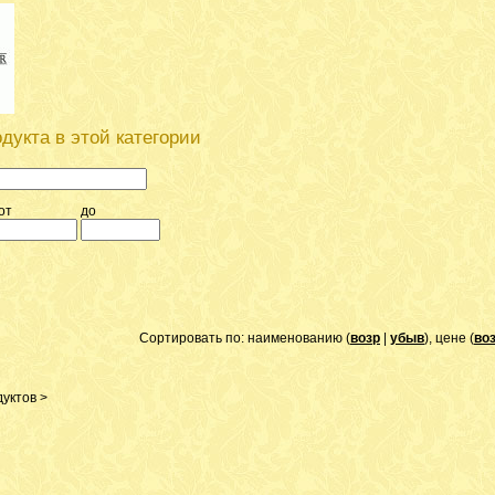
дукта в этой категории
от
до
Сортировать по: наименованию (
возр
|
убыв
), цене (
во
уктов >