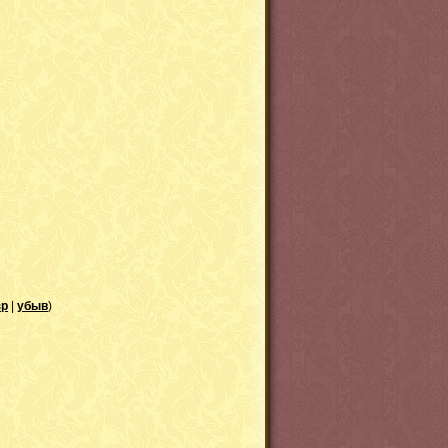
зр
|
убыв
)