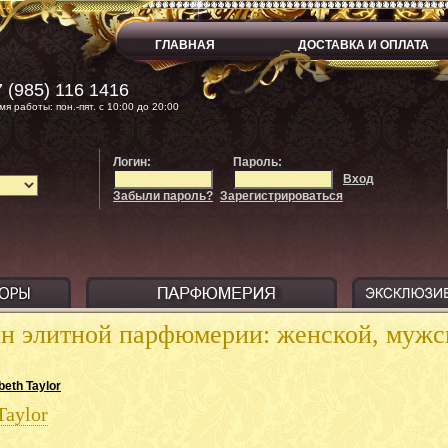
ГЛАВНАЯ
ДОСТАВКА И ОПЛАТА
 (985) 116 1416
мя работы: пон.-пят. с 10:00 до 20:00
Логин:
Пароль:
Вход
Забыли пароль?
Зарегистрироваться
ин элитной парфюмерии: женской, муж
beth Taylor
Taylor