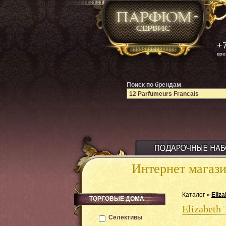
+7
вре
Поиск по брендам
Интернет магаз
Каталог »
Eliza
ТОРГОВЫЕ ДОМА
Elizabeth 
Селективы