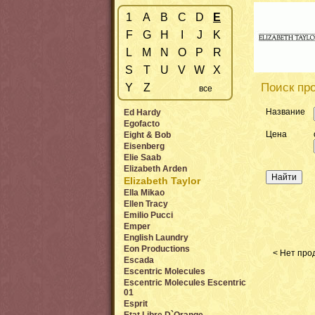
1
A
B
C
D
E
F
G
H
I
J
K
L
M
N
O
P
R
S
T
U
V
W
X
Поиск про
Y
Z
все
Название
Ed Hardy
Egofacto
Цена
Eight & Bob
Eisenberg
Elie Saab
Elizabeth Arden
Elizabeth Taylor
Ella Mikao
Ellen Tracy
Emilio Pucci
Emper
English Laundry
Eon Productions
< Нет прод
Escada
Escentric Molecules
Escentric Molecules Escentric
01
Esprit