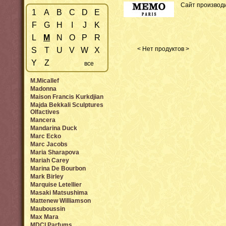
Сайт производ
1
A
B
C
D
E
F
G
H
I
J
K
L
M
N
O
P
R
< Нет продуктов >
S
T
U
V
W
X
Y
Z
все
M.Micallef
Madonna
Maison Francis Kurkdjian
Majda Bekkali Sculptures
Olfactives
Mancera
Mandarina Duck
Marc Ecko
Marc Jacobs
Maria Sharapova
Mariah Carey
Marina De Bourbon
Mark Birley
Marquise Letellier
Masaki Matsushima
Mattenew Williamson
Mauboussin
Max Mara
MDCI Parfums