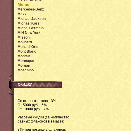
Memo
Mercedes-Benz
Mexx
Michael Jackson
Michael Kors
Michel Germain
MiN New York
Missoni
Molinard
Mona di Orio
Mont Blanc
Montale
Moresque
Morgan
Moschino
СКИДКИ
Со второго заказа - 3%
От 5000 руб. - 5%
От 10000 руб. - 7%
Разовые скидки (за количество
разных флаконов в заказе):
3%- при покупке 2 флаконов.