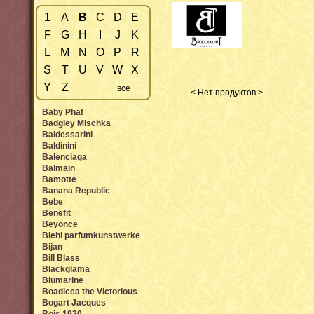
1
A
B
C
D
E
F
G
H
I
J
K
L
M
N
O
P
R
S
T
U
V
W
X
Y
Z
все
< Нет продуктов >
Baby Phat
Badgley Mischka
Baldessarini
Baldinini
Balenciaga
Balmain
Bamotte
Banana Republic
Bebe
Benefit
Beyonce
Biehl parfumkunstwerke
Bijan
Bill Blass
Blackglama
Blumarine
Boadicea the Victorious
Bogart Jacques