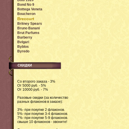
Bois 1920
Bond No 9
Bottega Veneta
Boucheron
Brecourt
Britney Spears
Bruno Banani
Brut Parfums
Burberry
Bvlgari
Byblos
Byredo
СКИДКИ
Со второго заказа - 3%
От 5000 руб. - 5%
От 10000 руб. - 7%
Разовые скидки (за количество
разных флаконов в заказе):
3%- при покупке 2 флаконов.
5%- при покупке 3-4 флаконов.
7%- при покупке 5-9 флаконов.
свыше 10 флаконов - звоните!