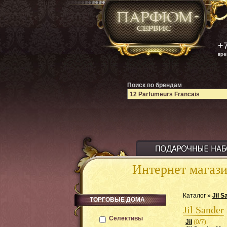
+7
вре
Поиск по брендам
Интернет магаз
Каталог »
Jil S
ТОРГОВЫЕ ДОМА
Jil Sander
Селективы
Jil
(0/7)