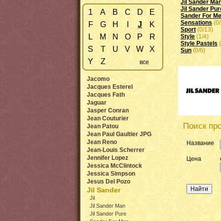
Jil Sander Ma
Jil Sander Pur
1
A
B
C
D
E
Sander For M
Sensations
(0/
F
G
H
I
J
K
Sport
(0/13)
L
M
N
O
P
R
Style
(1/4)
Style Pastels
(
S
T
U
V
W
X
Sun
(0/6)
Y
Z
все
Jacomo
Jacques Esterel
Jacques Fath
Jaguar
Jasper Conran
Jean Couturier
Поиск про
Jean Patou
Jean Paul Gaultier JPG
Jean Reno
Название
Jean-Louis Scherrer
Jennifer Lopez
Цена
Jessica McClintock
Jessica Simpson
Jesus Del Pozo
Jil Sander
Jil
Jil Sander Man
Jil Sander Pure