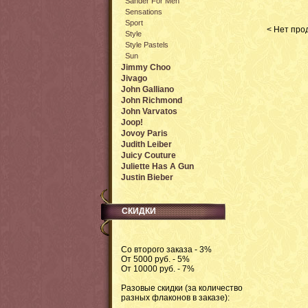
Sander For Men
Sensations
Sport
< Нет прод
Style
Style Pastels
Sun
Jimmy Choo
Jivago
John Galliano
John Richmond
John Varvatos
Joop!
Jovoy Paris
Judith Leiber
Juicy Couture
Juliette Has A Gun
Justin Bieber
СКИДКИ
Со второго заказа - 3%
От 5000 руб. - 5%
От 10000 руб. - 7%
Разовые скидки (за количество
разных флаконов в заказе):