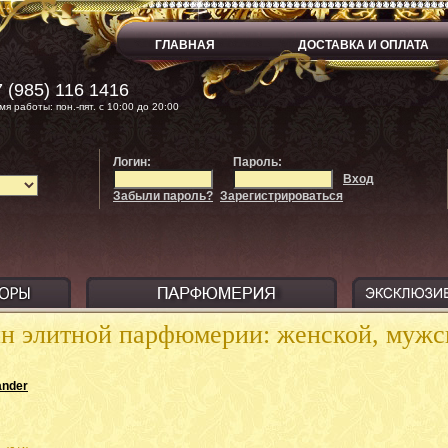
ГЛАВНАЯ
ДОСТАВКА И ОПЛАТА
 (985) 116 1416
мя работы: пон.-пят. с 10:00 до 20:00
Логин:
Пароль:
Вход
Забыли пароль?
Зарегистрироваться
ин элитной парфюмерии: женской, муж
ander