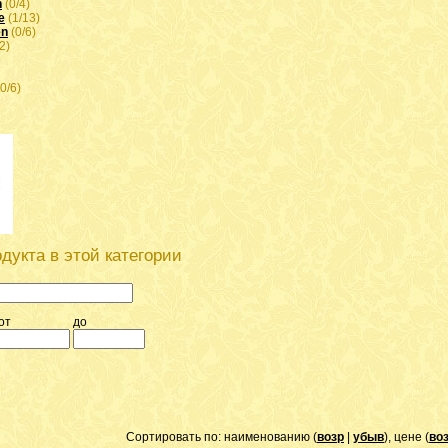
n
(0/4)
e
(1/13)
en
(0/6)
2)
0/6)
дукта в этой категории
от
до
Сортировать по: наименованию (
возр
|
убыв
), цене (
во