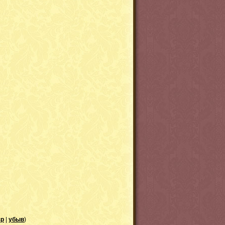
зр
|
убыв
)