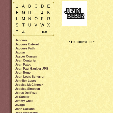
1
A
B
C
D
E
F
G
H
I
J
K
L
M
N
O
P
R
S
T
U
V
W
X
Y
Z
все
Jacomo
< Нет продуктов >
Jacques Esterel
Jacques Fath
Jaguar
Jasper Conran
Jean Couturier
Jean Patou
Jean Paul Gaultier JPG
Jean Reno
Jean-Louis Scherrer
Jennifer Lopez
Jessica McClintock
Jessica Simpson
Jesus Del Pozo
Jil Sander
Jimmy Choo
Jivago
John Galliano