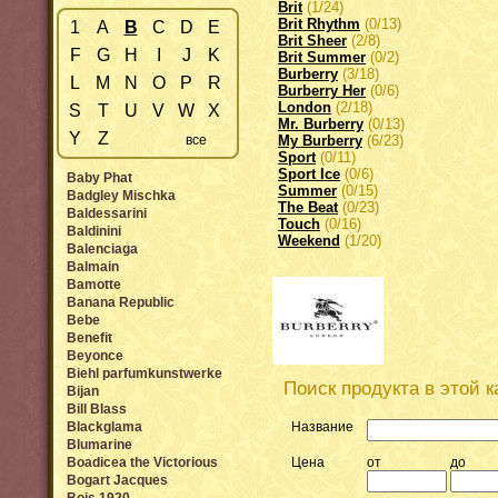
Brit
(1/24)
Brit Rhythm
(0/13)
1
A
B
C
D
E
Brit Sheer
(2/8)
F
G
H
I
J
K
Brit Summer
(0/2)
Burberry
(3/18)
L
M
N
O
P
R
Burberry Her
(0/6)
London
(2/18)
S
T
U
V
W
X
Mr. Burberry
(0/13)
Y
Z
все
My Burberry
(6/23)
Sport
(0/11)
Sport Ice
(0/6)
Baby Phat
Summer
(0/15)
Badgley Mischka
The Beat
(0/23)
Baldessarini
Touch
(0/16)
Baldinini
Weekend
(1/20)
Balenciaga
Balmain
Bamotte
Banana Republic
Bebe
Benefit
Beyonce
Biehl parfumkunstwerke
Поиск продукта в этой к
Bijan
Bill Blass
Blackglama
Название
Blumarine
Boadicea the Victorious
Цена
от
до
Bogart Jacques