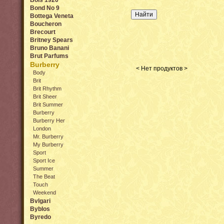
Bois 1920
Bond No 9
Bottega Veneta
Boucheron
Brecourt
Britney Spears
Bruno Banani
Brut Parfums
Burberry
< Нет продуктов >
Body
Brit
Brit Rhythm
Brit Sheer
Brit Summer
Burberry
Burberry Her
London
Mr. Burberry
My Burberry
Sport
Sport Ice
Summer
The Beat
Touch
Weekend
Bvlgari
Byblos
Byredo