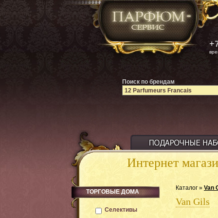
+7
вре
Поиск по брендам
Интернет магаз
Каталог »
Van G
ТОРГОВЫЕ ДОМА
Van Gils
Селективы