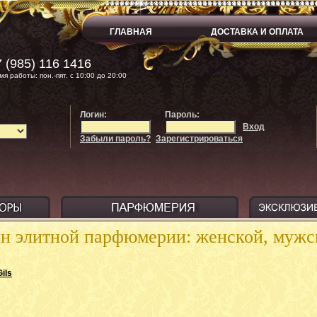
ГЛАВНАЯ
ДОСТАВКА И ОПЛАТА
 (985) 116 1416
мя работы: пон.-пят. с 10:00 до 20:00
Логин:
Пароль:
Вход
Забыли пароль?
Зарегистрироваться
ин элитной парфюмерии: женской, муж
ils