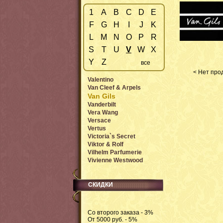
1
A
B
C
D
E
F
G
H
I
J
K
L
M
N
O
P
R
S
T
U
V
W
X
Y
Z
все
< Нет прод
Valentino
Van Cleef & Arpels
Van Gils
Vanderbilt
Vera Wang
Versace
Vertus
Victoria`s Secret
Viktor & Rolf
Vilhelm Parfumerie
Vivienne Westwood
СКИДКИ
Со второго заказа - 3%
От 5000 руб. - 5%