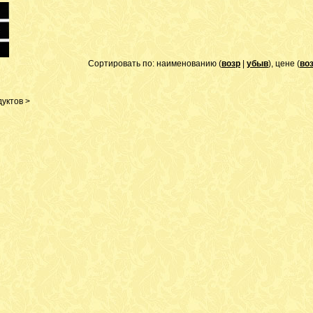
Сортировать по: наименованию (
возр
|
убыв
), цене (
во
уктов >