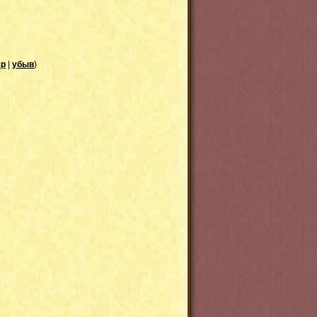
зр
|
убыв
)