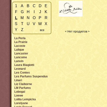
1
A
B
C
D
E
F
G
H
I
J
K
L
M
N
O
P
R
S
T
U
V
W
X
Y
Z
все
< Нет продуктов >
La Perla
La Prairie
Lacoste
Lalique
Lancaster
Lancome
Lanvin
Laura Biagiotti
Leonard
Les Contes
Les Parfums Suspendus
Linari
Liz Claiborne
LM Parfums
Lobogal
Loewe
Lolita Lempicka
Lorelyane