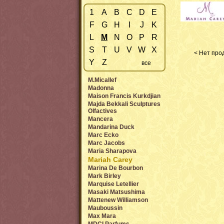
1
A
B
C
D
E
F
G
H
I
J
K
L
M
N
O
P
R
S
T
U
V
W
X
< Нет прод
Y
Z
все
M.Micallef
Madonna
Maison Francis Kurkdjian
Majda Bekkali Sculptures
Olfactives
Mancera
Mandarina Duck
Marc Ecko
Marc Jacobs
Maria Sharapova
Mariah Carey
Marina De Bourbon
Mark Birley
Marquise Letellier
Masaki Matsushima
Mattenew Williamson
Mauboussin
Max Mara