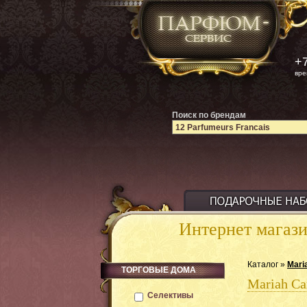
+7
вре
Поиск по брендам
Интернет магаз
Каталог »
Mari
ТОРГОВЫЕ ДОМА
Mariah Ca
Селективы