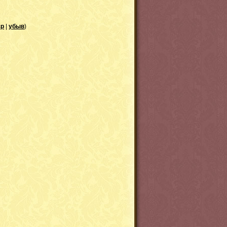
зр
|
убыв
)