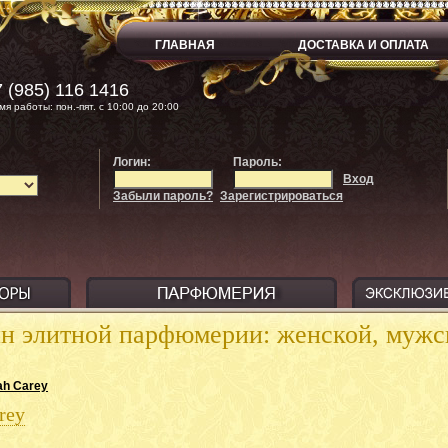
ГЛАВНАЯ
ДОСТАВКА И ОПЛАТА
 (985) 116 1416
мя работы: пон.-пят. с 10:00 до 20:00
Логин:
Пароль:
Вход
Забыли пароль?
Зарегистрироваться
ин элитной парфюмерии: женской, муж
ah Carey
rey