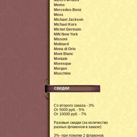
MDCI Parfums
Memo
Mercedes-Benz
Mexx
Michael Jackson
Michael Kors
Michel Germain
MiN New York
Missoni
Molinard
Mona di Orio
Mont Blanc
Montale
Moresque
Morgan
Moschino
СКИДКИ
Со второго заказа - 3%
От 5000 руб. - 5%
От 10000 руб. - 7%
Разовые скидки (за количество
разных флаконов в заказе):
3%- при покупке 2 флаконов.