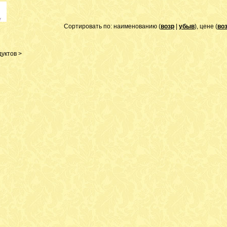
Сортировать по: наименованию (
возр
|
убыв
), цене (
во
уктов >