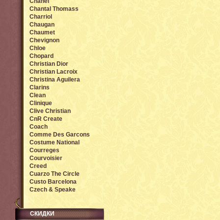
Chanel
Chantal Thomass
Charriol
Chaugan
Chaumet
Chevignon
Chloe
Chopard
Christian Dior
Christian Lacroix
Christina Aguilera
Clarins
Clean
Clinique
Clive Christian
CnR Create
Coach
Comme Des Garcons
Costume National
Courreges
Courvoisier
Creed
Cuarzo The Circle
Custo Barcelona
Czech & Speake
СКИДКИ