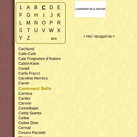
1
A
B
C
D
E
F
G
H
I
J
K
L
M
N
O
P
R
S
T
U
V
W
X
< Нет продуктов >
Y
Z
все
Cacharel
Cafe-Cafe
Cale Fragranze d’Autore
Calvin Klein
Canali
Carla Fracci
Carolina Herrera
Caron
Carrement Belle
Carrera
Cartier
Carven
Castelbajac
Cathy Guetta
Celine
Celine Dion
Cerruti
Cesare Paciotti