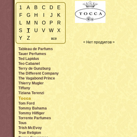
1
A
B
C
D
E
F
G
H
I
J
K
L
M
N
O
P
R
S
T
U
V
W
X
Y
Z
все
< Нет продуктов >
Tableau de Parfums
Tauer Perfumes
Ted Lapidus
Teo Cabanel
Terry de Gunzburg
The Different Company
The Vagabond Prince
Thierry Mugler
Tiffany
Tiziana Terenzi
Tocca
Tom Ford
Tommy Bahama
Tommy Hilfiger
Torrente Parfumes
Tous
Trish McEvoy
True Religion