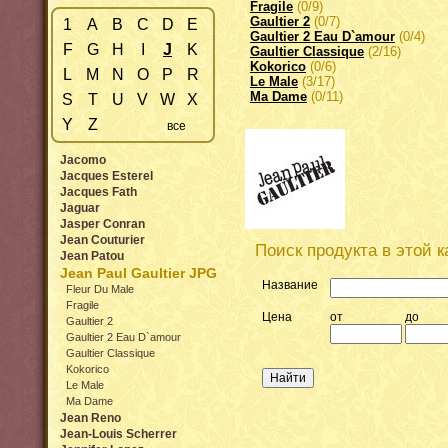
Fragile
(0/9)
Gaultier 2
(0/7)
1
A
B
C
D
E
Gaultier 2 Eau D`amour
(0/4)
F
G
H
I
J
K
Gaultier Classique
(2/16)
Kokorico
(0/6)
L
M
N
O
P
R
Le Male
(3/17)
Ma Dame
(0/11)
S
T
U
V
W
X
Y
Z
все
Jacomo
Jacques Esterel
Jacques Fath
Jaguar
Jasper Conran
Jean Couturier
Поиск продукта в этой к
Jean Patou
Jean Paul Gaultier JPG
Название
Fleur Du Male
Fragile
Цена
от
до
Gaultier 2
Gaultier 2 Eau D`amour
Gaultier Classique
Kokorico
Le Male
Ma Dame
Jean Reno
Jean-Louis Scherrer