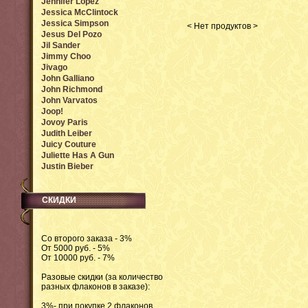
Jennifer Lopez
Jessica McClintock
Jessica Simpson
< Нет продуктов >
Jesus Del Pozo
Jil Sander
Jimmy Choo
Jivago
John Galliano
John Richmond
John Varvatos
Joop!
Jovoy Paris
Judith Leiber
Juicy Couture
Juliette Has A Gun
Justin Bieber
СКИДКИ
Со второго заказа - 3%
От 5000 руб. - 5%
От 10000 руб. - 7%
Разовые скидки (за количество
разных флаконов в заказе):
3%- при покупке 2 флаконов.