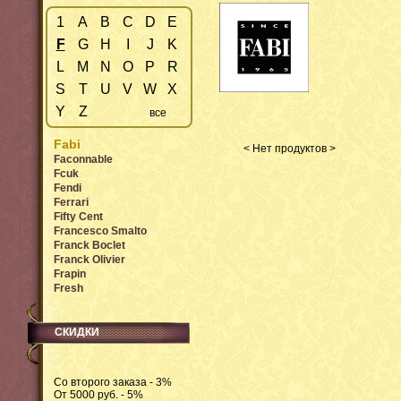
1
A
B
C
D
E
F
G
H
I
J
K
L
M
N
O
P
R
S
T
U
V
W
X
Y
Z
все
Fabi
< Нет продуктов >
Faconnable
Fcuk
Fendi
Ferrari
Fifty Cent
Francesco Smalto
Franck Boclet
Franck Olivier
Frapin
Fresh
СКИДКИ
Со второго заказа - 3%
От 5000 руб. - 5%